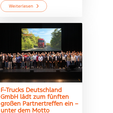
Weiterlesen
F-Trucks Deutschland
GmbH lädt zum fünften
großen Partnertreffen ein –
unter dem Motto