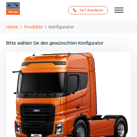
24/7 Assistance
Zum Hauptinhalt springen
Sie sind hier:
Home
Produkte
Konfigurator
Bitte wählen Sie den gewünschten Konfigurator