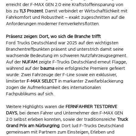
erreicht der F-MAX GEN 2.0 eine Kraftstoffeinsparung von
bis zu
11,3 Prozent
. Damit verbindet er Wirtschaftlichkeit mit
Fahrkomfort und Robustheit – exakt zugeschnitten auf die
Anforderungen moderner Fernverkehrsflotten.
Präsenz zeigen: Dort, wo sich die Branche trifft
Ford Trucks Deutschland war 2025 auf den wichtigsten
Branchentreffpunkten präsent und unterstrich damit seine
wachsende Bedeutung im schweren Nutzfahrzeugsegment.
Auf der
NUFAM
zeigte F-Trucks Deutschland erneut Flagge,
während auf der
bauma
eine erfolgreiche Premiere gefeiert
wurde: Zwei Fahrzeuge der F-Line sowie ein exklusiver,
limitierter
F-MAX SELECT
in markanter Zweifarblackierung
zogen die Aufmerksamkeit des internationalen
Fachpublikums auf sich.
Weitere Highlights waren die
FERNFAHRER TESTDRIVE
DAYS
, bei denen Fahrer und Unternehmer den F-MAX GEN
2.0 selbst erleben konnten, sowie der traditionsreiche
Truck
Grand Prix am Nürburgring
. Dort lud F-Trucks Deutschland
gemeinsam mit Partnern zum Einsteigen, Erleben und